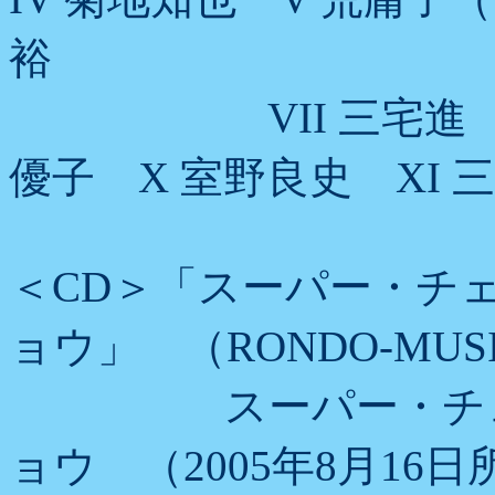
裕
VII 三宅進 VII
優子 X 室野良史 XI 
＜CD＞「スーパー・チ
ョウ」 （RONDO-MUSIC
スーパー・チェロ
ョウ （2005年8月1