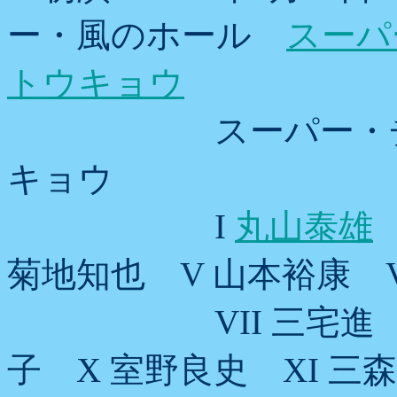
ー・風のホール
スーパ
トウキョウ
スーパー・チェロ
キョウ
I
丸山泰雄
菊地知也 V 山本裕康 V
VII 三宅進 VII
子 X 室野良史 XI 三