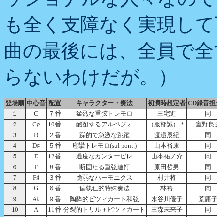
も全く支障なく実現して
曲の最後には、全員で全
らないわけだが。）
登場順
中心音
配置
キャラクター・奏法
初演時想定者
CD録音担
１
C
７番
猛烈な重弦トレモロ
三宅進
同
２
C♯
10番
酩酊するアルペジォ
（服部誠）＊
室野良
３
D
２番
躁的で急激な跳躍
渡邉辰紀
同
４
D♯
５番
痙攣トレモロ(sul pont.)
山本裕康
同
５
E
12番
過度なカンタービレ
山本祐ノ介
同
６
F
８番
断固たる重弦連打
原田哲男
同
７
F♯
３番
脆弱なハーモニクス
村井将
同
８
G
６番
偏執狂的特殊奏法
林裕
同
９
A♭
９番
陶酔的ピツィカート和弦
水谷川優子
荒庸
10
A
11番
分裂的トリル＋ピツィカート
三森未来子
同