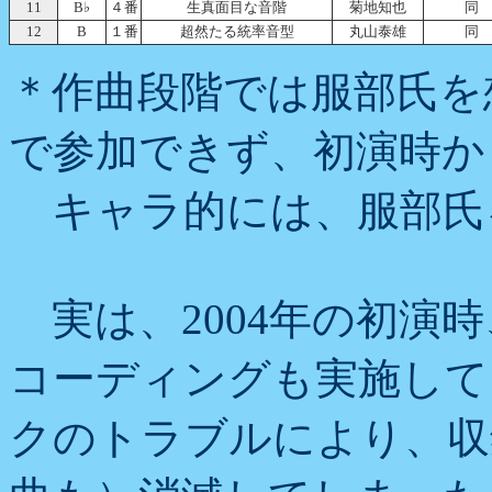
11
B♭
４番
生真面目な音階
菊地知也
同
12
B
１番
超然たる統率音型
丸山泰雄
同
＊作曲段階では服部氏を
で参加できず、初演時か
キャラ的には、服部氏
実は、2004年の初演
コーディングも実施して
クのトラブルにより、収